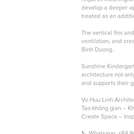
develop a deeper app
treated as an additi
The vertical fins an
ventilation, and cre
Binh Duong.
Sunshine Kindergart
architecture not onl
and supports their 
Vo Huu Linh Archite
Tạo không gian – K
Create Space – Insp
📞 Whatsapp: +84 