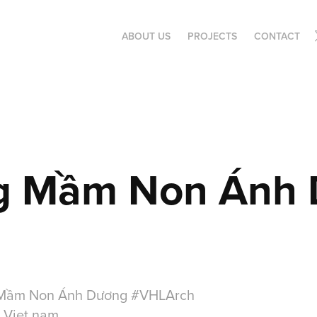
ABOUT US
PROJECTS
CONTACT
g Mầm Non Ánh
g Mầm Non Ánh Dương #VHLArch
 Viet nam