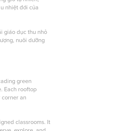
ậu nhiệt đới của
i giáo dục thu nhỏ
 tượng, nuôi dưỡng
scading green
e. Each rooftop
 corner an
igned classrooms. It
erve, explore, and