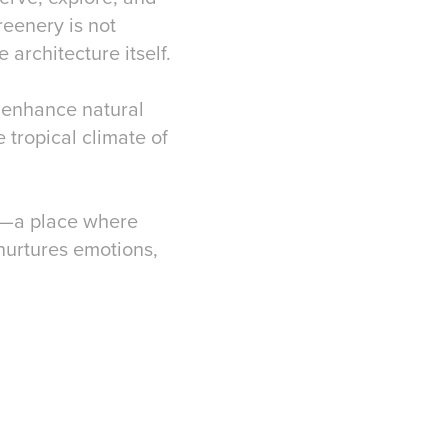
reenery is not
 architecture itself.
, enhance natural
 tropical climate of
em—a place where
 nurtures emotions,