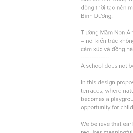
đồng thời tạo nên mộ
Bình Dương.
Trường Mầm Non Ánh
– nơi kiến trúc khôn
cảm xúc và đồng hàn
----------------
A school does not b
In this design propo
terraces, where natu
becomes a playgroun
opportunity for chil
We believe that ear
requires meaningful