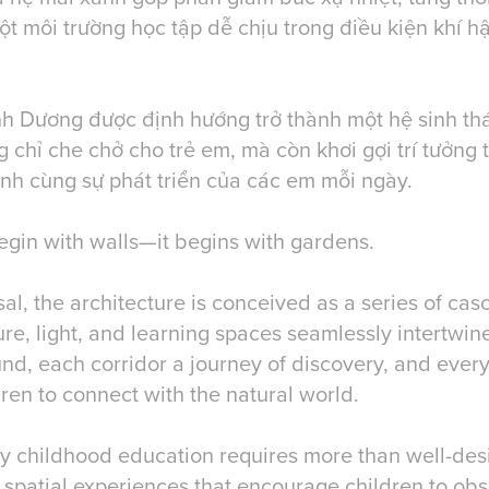
t môi trường học tập dễ chịu trong điều kiện khí h
 Dương được định hướng trở thành một hệ sinh thá
g chỉ che chở cho trẻ em, mà còn khơi gợi trí tưởng
h cùng sự phát triển của các em mỗi ngày.
egin with walls—it begins with gardens.
sal, the architecture is conceived as a series of ca
re, light, and learning spaces seamlessly intertwin
d, each corridor a journey of discovery, and every
dren to connect with the natural world.
ly childhood education requires more than well-des
 spatial experiences that encourage children to obs