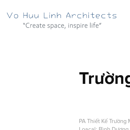
Trườn
PA Thiết Kế Trườn
Loacal: Bình Dương,