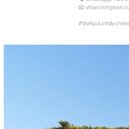
📧 vhlarch@gmail.c
#VoHuuLinhArchitec