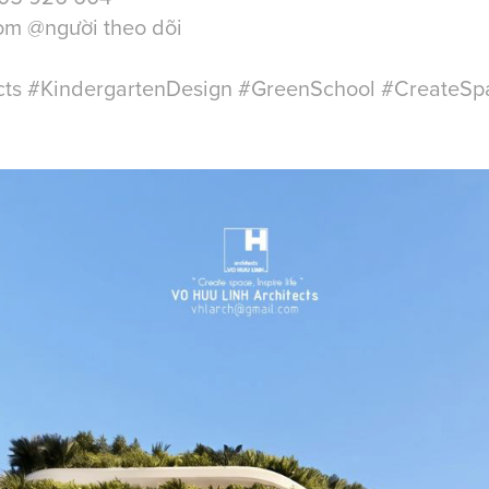
om @người theo dõi
ts #KindergartenDesign #GreenSchool #CreateSpa