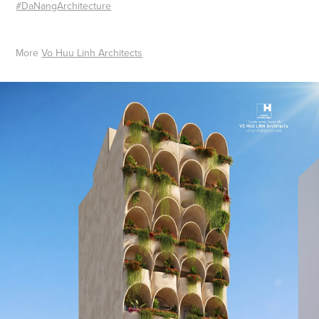
#DaNangArchitecture
More
Vo Huu Linh Architects