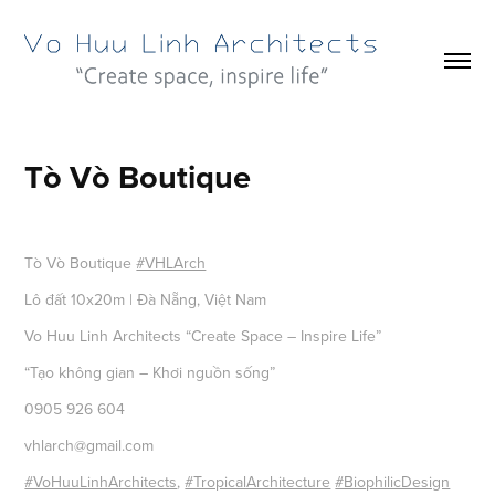
Tò Vò Boutique
Tò Vò Boutique
#VHLArch
Lô đất 10x20m | Đà Nẵng, Việt Nam
Vo Huu Linh Architects “Create Space – Inspire Life”
“Tạo không gian – Khơi nguồn sống”
0905 926 604
vhlarch@gmail.com
#VoHuuLinhArchitects
,
#TropicalArchitecture
#BiophilicDesign