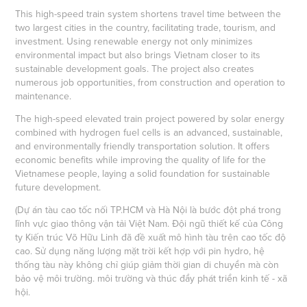
This high-speed train system shortens travel time between the
two largest cities in the country, facilitating trade, tourism, and
investment. Using renewable energy not only minimizes
environmental impact but also brings Vietnam closer to its
sustainable development goals. The project also creates
numerous job opportunities, from construction and operation to
maintenance.
The high-speed elevated train project powered by solar energy
combined with hydrogen fuel cells is an advanced, sustainable,
and environmentally friendly transportation solution. It offers
economic benefits while improving the quality of life for the
Vietnamese people, laying a solid foundation for sustainable
future development.
(Dự án tàu cao tốc nối TP.HCM và Hà Nội là bước đột phá trong
lĩnh vực giao thông vận tải Việt Nam. Đội ngũ thiết kế của Công
ty Kiến trúc Võ Hữu Linh đã đề xuất mô hình tàu trên cao tốc độ
cao. Sử dụng năng lượng mặt trời kết hợp với pin hydro, hệ
thống tàu này không chỉ giúp giảm thời gian di chuyển mà còn
bảo vệ môi trường. môi trường và thúc đẩy phát triển kinh tế - xã
hội.