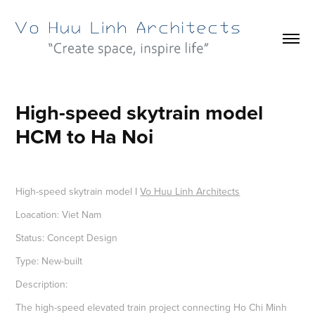
High-speed skytrain model 
HCM to Ha Noi
High-speed skytrain model I
Vo Huu Linh Architects
Loacation: Viet Nam
Status: Concept Design
Type: New-built
Description:
The high-speed elevated train project connecting Ho Chi Minh