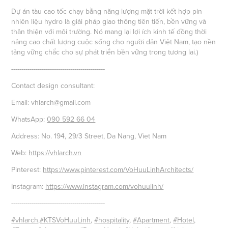
Dự án tàu cao tốc chạy bằng năng lượng mặt trời kết hợp pin
nhiên liệu hydro là giải pháp giao thông tiên tiến, bền vững và
thân thiện với môi trường. Nó mang lại lợi ích kinh tế đồng thời
nâng cao chất lượng cuộc sống cho người dân Việt Nam, tạo nền
tảng vững chắc cho sự phát triển bền vững trong tương lai.)
----------------------------------------------
Contact design consultant:
Email: vhlarch@gmail.com
WhatsApp:
090 592 66 04
Address: No. 194, 29/3 Street, Da Nang, Viet Nam
Web:
https://vhlarch.vn
Pinterest:
https://www.pinterest.com/VoHuuLinhArchitects/
Instagram:
https://www.instagram.com/vohuulinh/
----------------------------------------------
#vhlarch
,
#KTSVoHuuLinh
,
#hospitality
,
#Apartment
,
#Hotel
,