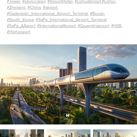
#Tower
,
#skyscraper
,
#ResortHotel
,
#LishuiAirport
,
#Lishui
,
#Zhejiang
,
#China
,
#airport
,
#Gadeokdo_International_Airport_Terminal
,
#Busan
,
#South_Korea
,
#SaPa_International_Airport_Terminal
,
#SaPa_AẢiport
,
#InternationalAirport
,
#Quangtriairport
,
#HSR
,
#Highspeed