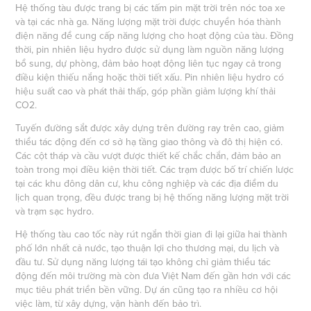
Hệ thống tàu được trang bị các tấm pin mặt trời trên nóc toa xe
và tại các nhà ga. Năng lượng mặt trời được chuyển hóa thành
điện năng để cung cấp năng lượng cho hoạt động của tàu. Đồng
thời, pin nhiên liệu hydro được sử dụng làm nguồn năng lượng
bổ sung, dự phòng, đảm bảo hoạt động liên tục ngay cả trong
điều kiện thiếu nắng hoặc thời tiết xấu. Pin nhiên liệu hydro có
hiệu suất cao và phát thải thấp, góp phần giảm lượng khí thải
CO2.
Tuyến đường sắt được xây dựng trên đường ray trên cao, giảm
thiểu tác động đến cơ sở hạ tầng giao thông và đô thị hiện có.
Các cột tháp và cầu vượt được thiết kế chắc chắn, đảm bảo an
toàn trong mọi điều kiện thời tiết. Các trạm được bố trí chiến lược
tại các khu đông dân cư, khu công nghiệp và các địa điểm du
lịch quan trọng, đều được trang bị hệ thống năng lượng mặt trời
và trạm sạc hydro.
Hệ thống tàu cao tốc này rút ngắn thời gian đi lại giữa hai thành
phố lớn nhất cả nước, tạo thuận lợi cho thương mại, du lịch và
đầu tư. Sử dụng năng lượng tái tạo không chỉ giảm thiểu tác
động đến môi trường mà còn đưa Việt Nam đến gần hơn với các
mục tiêu phát triển bền vững. Dự án cũng tạo ra nhiều cơ hội
việc làm, từ xây dựng, vận hành đến bảo trì.