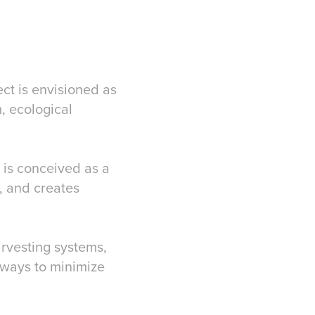
ct is envisioned as
, ecological
 is conceived as a
y, and creates
rvesting systems,
hways to minimize