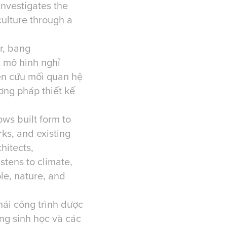
nvestigates the
culture through a
r, bang
 mô hình nghỉ
ên cứu mối quan hệ
ơng pháp thiết kế
ows built form to
ks, and existing
hitects,
stens to climate,
le, nature, and
hái công trình được
ạng sinh học và các