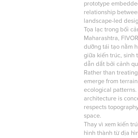
prototype embedded 
relationship between
landscape-led desi
Tọa lạc trong bối c
Maharashtra, FIVOR
dưỡng tái tạo nằm h
giữa kiến trúc, sin
dẫn dắt bởi cảnh qu
Rather than treating
emerge from terrain
ecological patterns.
architecture is conc
respects topography
space.
Thay vì xem kiến tr
hình thành từ địa h