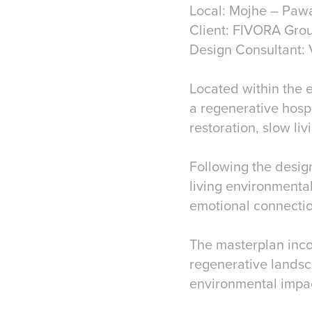
Local: Mojhe – Pawa
Client: FIVORA Grou
Design Consultant: 
Located within the e
a regenerative hospi
restoration, slow li
Following the design
living environmental
emotional connectio
The masterplan inco
regenerative landsc
environmental impact