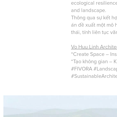
ecological resilienc
and landscape.
Thông qua sự kết hợp
án đề xuất một mô h
thái, tính liên tục 
Vo Huu Linh Archite
“Create Space – Insp
“Tạo không gian – 
#FIVORA #Landscap
#SustainableArchit