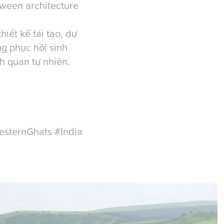
etween architecture
iết kế tái tạo, dự
ng phục hồi sinh
nh quan tự nhiên.
sternGhats #India