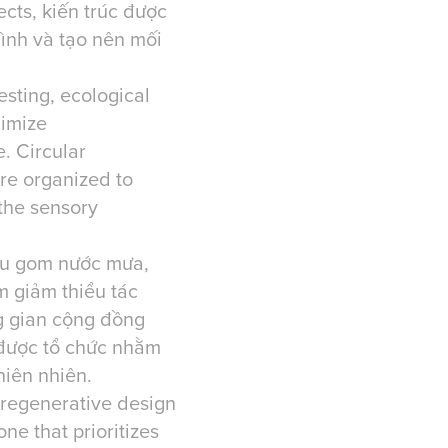
ects, kiến trúc được
hình và tạo nên mối
sting, ecological
nimize
. Circular
re organized to
the sensory
thu gom nước mưa,
m giảm thiểu tác
g gian cộng đồng
 được tổ chức nhằm
hiên nhiên.
 regenerative design
ne that prioritizes