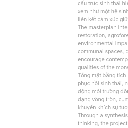
cấu trúc sinh thái h
xem như một hệ sinh
liên kết cảm xúc giữ
The masterplan inte
restoration, agrofor
environmental impact
communal spaces, di
encourage contempla
qualities of the mon
Tổng mặt bằng tích 
phục hồi sinh thái,
động môi trường đồ
dạng vòng tròn, cụ
khuyến khích sự tươ
Through a synthesis
thinking, the projec