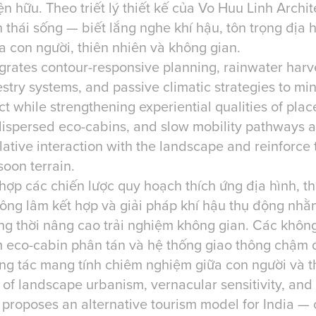
iện hữu. Theo triết lý thiết kế của Vo Huu Linh Archit
 thái sống — biết lắng nghe khí hậu, tôn trọng địa 
a con người, thiên nhiên và không gian.
grates contour-responsive planning, rainwater harve
estry systems, and passive climatic strategies to mi
 while strengthening experiential qualities of place
spersed eco-cabins, and slow mobility pathways a
tive interaction with the landscape and reinforce 
soon terrain.
hợp các chiến lược quy hoạch thích ứng địa hình, 
 nông lâm kết hợp và giải pháp khí hậu thụ động nhằ
ng thời nâng cao trải nghiệm không gian. Các khôn
m eco-cabin phân tán và hệ thống giao thông chậm
ng tác mang tính chiêm nghiệm giữa con người và t
 of landscape urbanism, vernacular sensitivity, and
t proposes an alternative tourism model for India — o