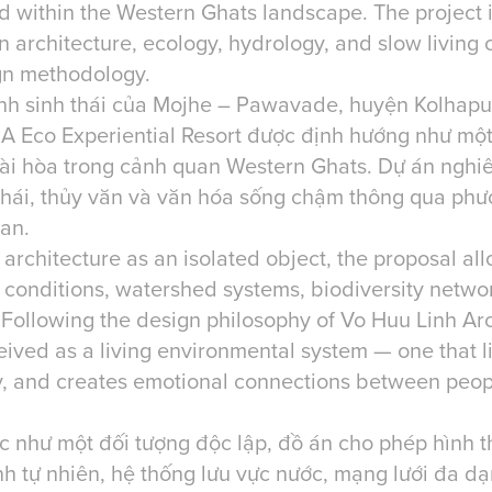
within the Western Ghats landscape. The project i
 architecture, ecology, hydrology, and slow living 
gn methodology.
ảnh sinh thái của Mojhe – Pawavade, huyện Kolhapu
A Eco Experiential Resort được định hướng như một
ài hòa trong cảnh quan Western Ghats. Dự án nghi
h thái, thủy văn và văn hóa sống chậm thông qua phư
an.
 architecture as an isolated object, the proposal all
 conditions, watershed systems, biodiversity networ
 Following the design philosophy of Vo Huu Linh Arc
eived as a living environmental system — one that li
, and creates emotional connections between peop
úc như một đối tượng độc lập, đồ án cho phép hình t
ình tự nhiên, hệ thống lưu vực nước, mạng lưới đa d