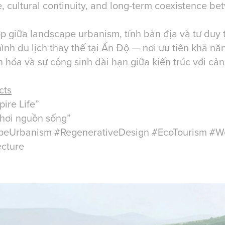
e, cultural continuity, and long-term coexistence b
 giữa landscape urbanism, tính bản địa và tư duy th
ình du lịch thay thế tại Ấn Độ — nơi ưu tiên khả nă
văn hóa và sự cộng sinh dài hạn giữa kiến trúc với cả
cts
ire Life”
Khơi nguồn sống”
eUrbanism #RegenerativeDesign #EcoTourism #We
ecture