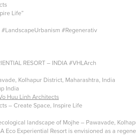
cts
ire Life”
#LandscapeUrbanism #Regenerativ
IENTIAL RESORT – INDIA #VHLArch
vade, Kolhapur District, Maharashtra, India
p India
Vo Huu Linh Architects
ts – Create Space, Inspire Life
 ecological landscape of Mojhe – Pawavade, Kolhapur
 Eco Experiential Resort is envisioned as a regener