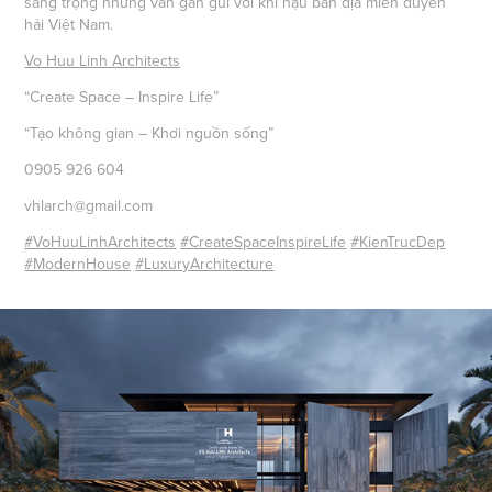
sang trọng nhưng vẫn gần gũi với khí hậu bản địa miền duyên
hải Việt Nam.
Vo Huu Linh Architects
“Create Space – Inspire Life”
“Tạo không gian – Khơi nguồn sống”
0905 926 604
vhlarch@gmail.com
#VoHuuLinhArchitects
#CreateSpaceInspireLife
#KienTrucDep
#ModernHouse
#LuxuryArchitecture